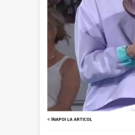
ÎNAPOI LA ARTICOL