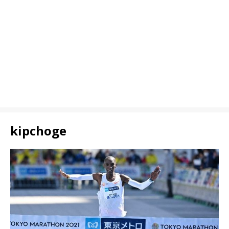
kipchoge