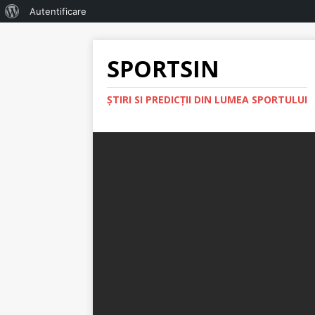
Autentificare
SPORTSIN
ŞTIRI SI PREDICŢII DIN LUMEA SPORTULUI