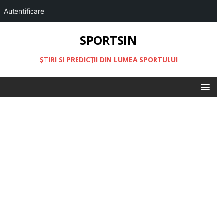
Autentificare
SPORTSIN
ŞTIRI SI PREDICŢII DIN LUMEA SPORTULUI