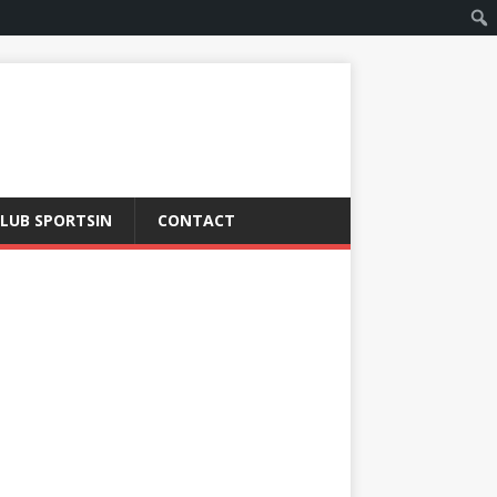
LUB SPORTSIN
CONTACT