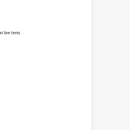
i live tenis