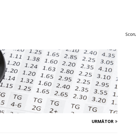
Scorur
URMĂTOR