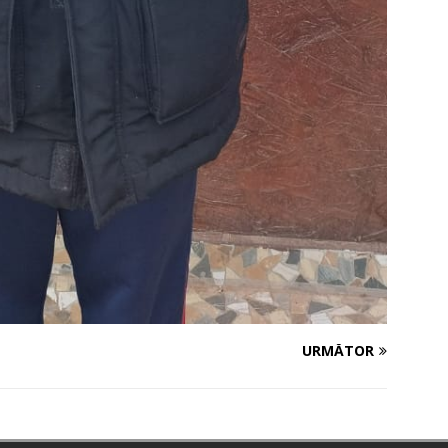
URMĂTOR