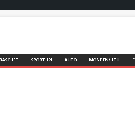
BASCHET
SPORTURI
AUTO
MONDEN/UTIL
C