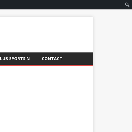
LUB SPORTSIN
CONTACT