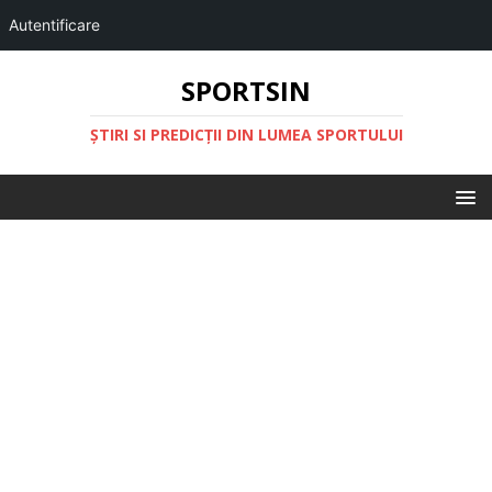
Autentificare
SPORTSIN
ŞTIRI SI PREDICŢII DIN LUMEA SPORTULUI