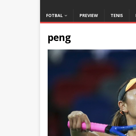
FOTBAL
PREVIEW
TENIS
peng