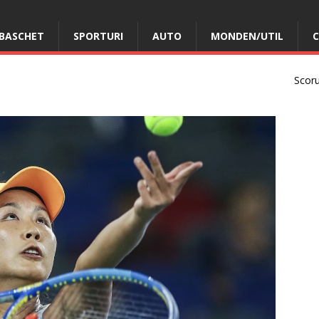
BASCHET
SPORTURI
AUTO
MONDEN/UTIL
C
Scorur