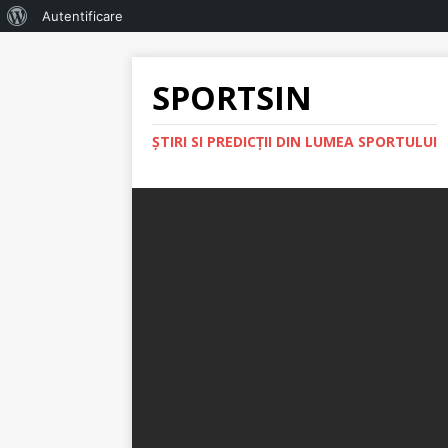
Autentificare
SPORTSIN
ŞTIRI SI PREDICŢII DIN LUMEA SPORTULUI