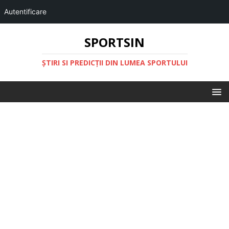
Autentificare
SPORTSIN
ŞTIRI SI PREDICŢII DIN LUMEA SPORTULUI