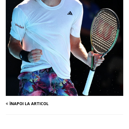
ÎNAPOI LA ARTICOL