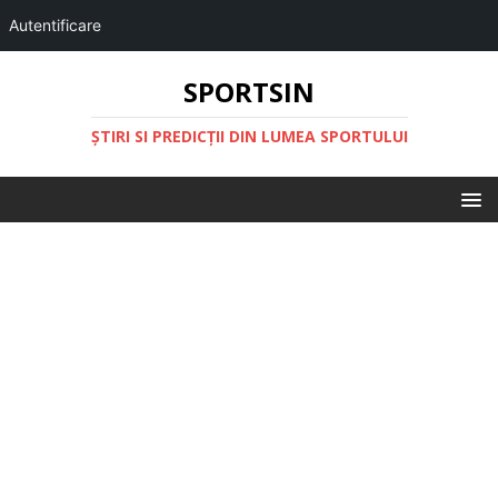
Autentificare
SPORTSIN
ŞTIRI SI PREDICŢII DIN LUMEA SPORTULUI