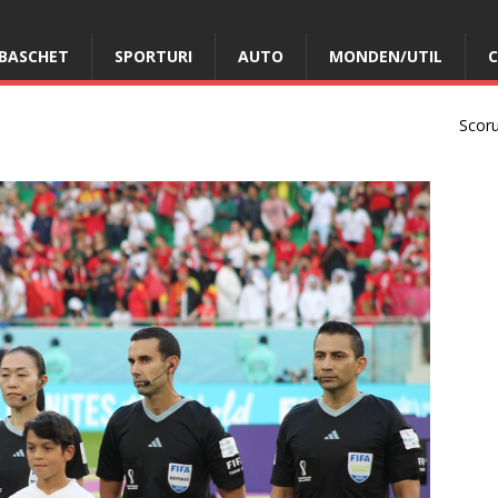
BASCHET
SPORTURI
AUTO
MONDEN/UTIL
C
Scorur