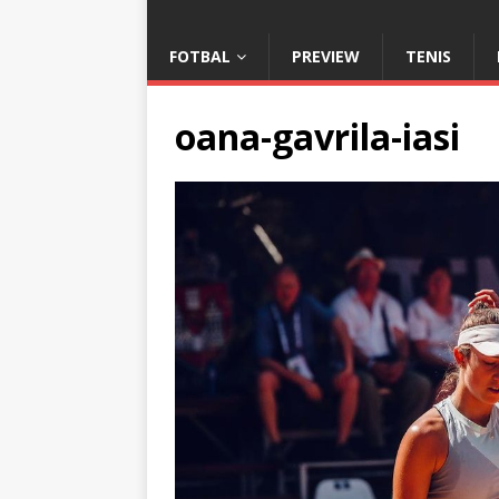
FOTBAL
PREVIEW
TENIS
oana-gavrila-iasi